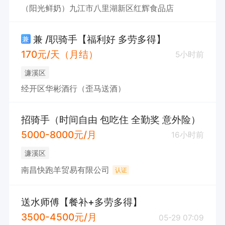
（阳光鲜奶）九江市八里湖新区红辉食品店
兼 /职骑手【福利好 多劳多得】
兼
170元/天（月结）
5小时前
濂溪区
经开区华彬酒行（歪马送酒）
招骑手（时间自由 包吃住 全勤奖 意外险）
5000-8000元/月
16小时前
濂溪区
南昌快跑羊贸易有限公司
认证
送水师傅【餐补+多劳多得】
3500-4500元/月
05-29 07:09