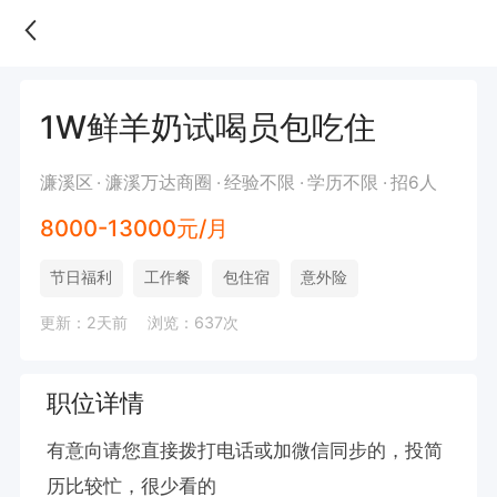
1W鲜羊奶试喝员包吃住
濂溪区
濂溪万达商圈
经验不限
学历不限
招6人
8000-13000元/月
节日福利
工作餐
包住宿
意外险
更新：2天前
浏览：637次
职位详情
有意向请您直接拨打电话或加微信同步的，投简
历比较忙，很少看的
